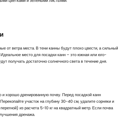
тыми цветками и зелеными листьями.
ки
е от ветра места. В тени канны будут плохо цвести‚ а сильный
 Идеальное место для посадки канн – это южная или юго-
удут получать достаточно солнечного света в течение дня.
 и хорошо дренированную почву. Перед посадкой канн
Перекопайте участок на глубину 30-40 см‚ удалите сорняки и
перегной) из расчета 5-10 кг на квадратный метр. Если почва
улучшения дренажа.