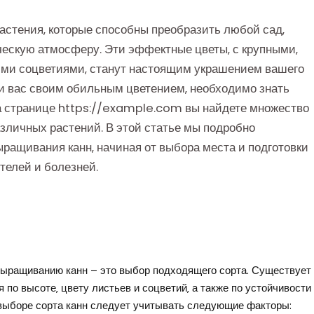
астения‚ которые способны преобразить любой сад‚
ическую атмосферу. Эти эффектные цветы‚ с крупными‚
ими соцветиями‚ станут настоящим украшением вашего
ли вас своим обильным цветением‚ необходимо знать
На странице https://example.com вы найдете множество
зличных растений. В этой статье мы подробно
ращивания канн‚ начиная от выбора места и подготовки
телей и болезней.
выращиванию канн – это выбор подходящего сорта. Существует
по высоте‚ цвету листьев и соцветий‚ а также по устойчивости 
выборе сорта канн следует учитывать следующие факторы: