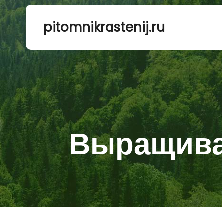
pitomnikrastenij.ru
Выращиван