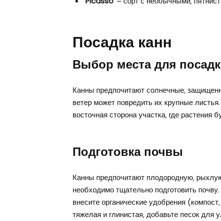
‘Picasso’
౼ сорт с необычными‚ пятнис
Посадка канн
Выбор места для посад
Канны предпочитают солнечные‚ защищенны
ветер может повредить их крупные листья.
восточная сторона участка‚ где растения б
Подготовка почвы
Канны предпочитают плодородную‚ рыхлую
необходимо тщательно подготовить почву. 
внесите органические удобрения (компост‚ 
тяжелая и глинистая‚ добавьте песок для 