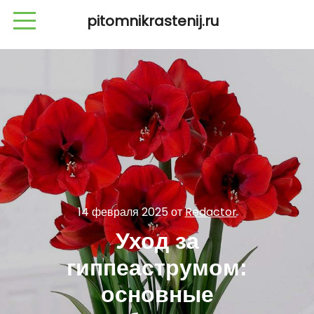
pitomnikrastenij.ru
14 февраля 2025
от
Redactor
Уход за
гиппеаструмом:
основные