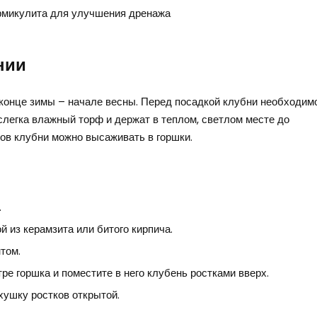
рмикулита для улучшения дренажа
нии
конце зимы – начале весны. Перед посадкой клубни необходим
слегка влажный торф и держат в теплом, светлом месте до
ков клубни можно высаживать в горшки.
.
 из керамзита или битого кирпича.
том.
е горшка и поместите в него клубень ростками вверх.
хушку ростков открытой.