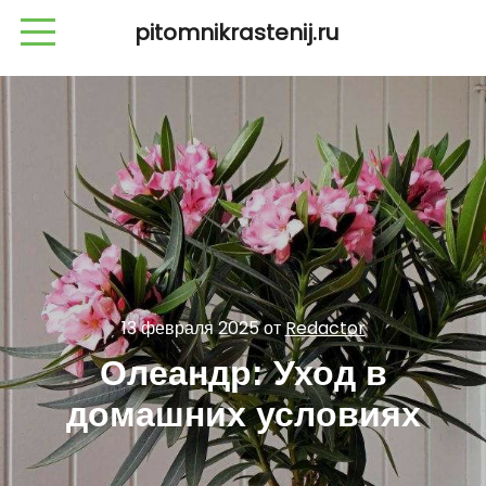
pitomnikrastenij.ru
13 февраля 2025
от
Redactor
Олеандр: Уход в
домашних условиях