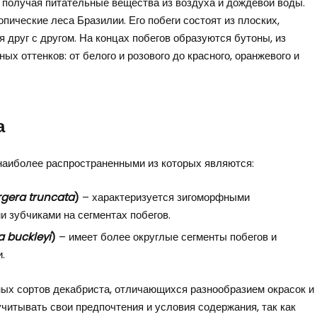
, получая питательные вещества из воздуха и дождевой воды.
ические леса Бразилии. Его побеги состоят из плоских,
 друг с другом. На концах побегов образуются бутоны, из
х оттенков: от белого и розового до красного, оранжевого и
а
наиболее распространенными из которых являются:
gera truncata
)
– характеризуется зигоморфными
 зубчиками на сегментах побегов.
 buckleyi
)
– имеет более округлые сегменты побегов и
.
ных сортов декабриста, отличающихся разнообразием окрасок и
читывать свои предпочтения и условия содержания, так как