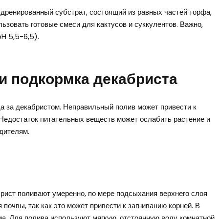
дренированный субстрат, состоящий из равных частей торфа,
льзовать готовые смеси для кактусов и суккулентов. Важно,
H 5,5-6,5).
и подкормка декабриста
а за декабристом. Неправильный полив может привести к
 Недостаток питательных веществ может ослабить растение и
едителям.
брист поливают умеренно, по мере подсыхания верхнего слоя
почвы, так как это может привести к загниванию корней. В
а. Для полива используют мягкую, отстоянную воду комнатной