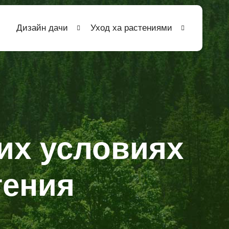
Дизайн дачи
Уход ха растениями
их условиях
тения