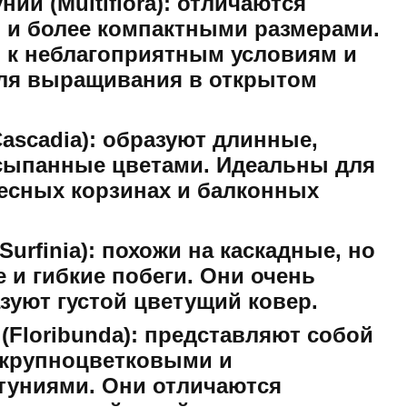
и (Multiflora):
отличаются
 и более компактными размерами.
 к неблагоприятным условиям и
для выращивания в открытом
ascadia):
образуют длинные,
сыпанные цветами. Идеальны для
есных корзинах и балконных
urfinia):
похожи на каскадные, но
 и гибкие побеги. Они очень
зуют густой цветущий ковер.
Floribunda):
представляют собой
 крупноцветковыми и
туниями. Они отличаются