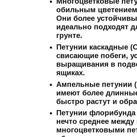
Многоцветковые петуни
обильным цветением
Они более устойчивы
идеально подходят 
грунте.
Петунии каскадные (C
свисающие побеги, у
выращивания в подв
ящиках.
Ампельные петунии (S
имеют более длинные
быстро растут и обра
Петунии флорибунда (
нечто среднее между
многоцветковыми пе