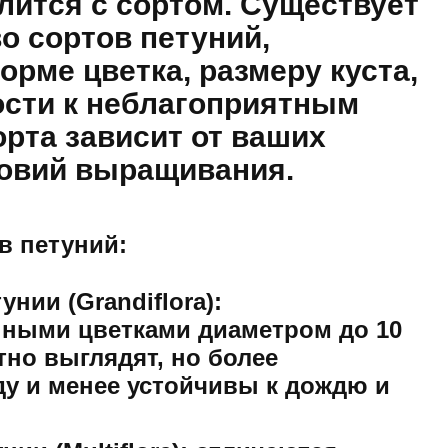
лится с сортом. Существует
о сортов петуний,
рме цветка, размеру куста,
ости к неблагоприятным
рта зависит от ваших
ловий выращивания.
в петуний:
нии (Grandiflora):
пными цветками диаметром до 10
но выглядят, но более
ду и менее устойчивы к дождю и