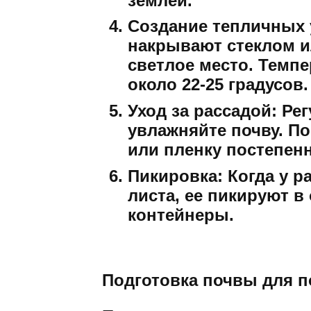
землей.
Создание тепличных 
накрывают стеклом ил
светлое место. Темп
около 22-25 градусов.
Уход за рассадой:
Рег
увлажняйте почву. П
или пленку постепен
Пикировка:
Когда у р
листа, ее пикируют в
контейнеры.
Подготовка почвы для п