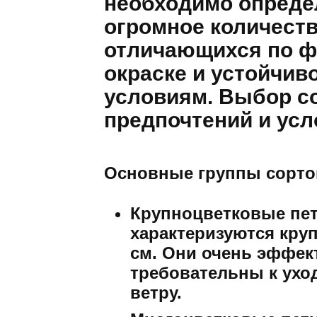
необходимо опреде
огромное количеств
отличающихся по фо
окраске и устойчив
условиям. Выбор со
предпочтений и ус
Основные группы сорто
Крупноцветковые пету
характеризуются кру
см. Они очень эффект
требовательны к ухо
ветру.