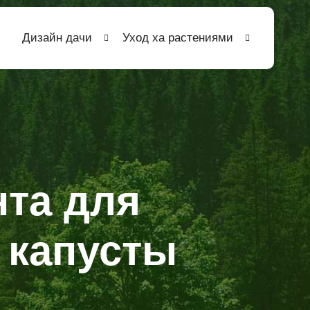
Дизайн дачи
Уход ха растениями
нта для
 капусты