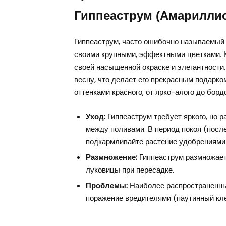
Гиппеаструм (Амариллис
Гиппеаструм, часто ошибочно называемый 
своими крупными, эффектными цветками. 
своей насыщенной окраске и элегантности
весну, что делает его прекрасным подарк
оттенками красного, от ярко-алого до борд
Уход:
Гиппеаструм требует яркого, но 
между поливами. В период покоя (посл
подкармливайте растение удобрениями
Размножение:
Гиппеаструм размножает
луковицы при пересадке.
Проблемы:
Наиболее распространенные
поражение вредителями (паутинный кле