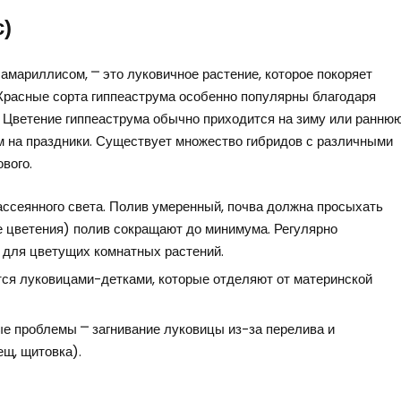
)
амариллисом, ⎻ это луковичное растение, которое покоряет
Красные сорта гиппеаструма особенно популярны благодаря
. Цветение гиппеаструма обычно приходится на зиму или ранню
ом на праздники. Существует множество гибридов с различными
ового.
рассеянного света. Полив умеренный, почва должна просыхать
е цветения) полив сокращают до минимума. Регулярно
 для цветущих комнатных растений.
ся луковицами-детками, которые отделяют от материнской
 проблемы ⎻ загнивание луковицы из-за перелива и
щ, щитовка).