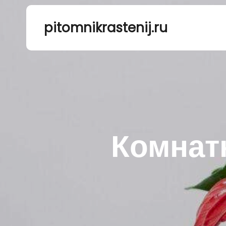
pitomnikrastenij.ru
Комнат