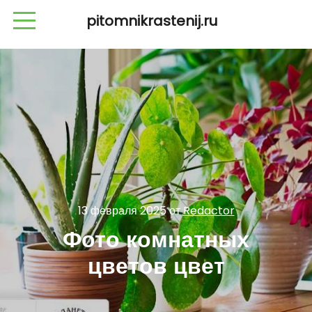
pitomnikrastenij.ru
13 февраля 2025
от
Redactor
Фото комнатных
цветов цвет