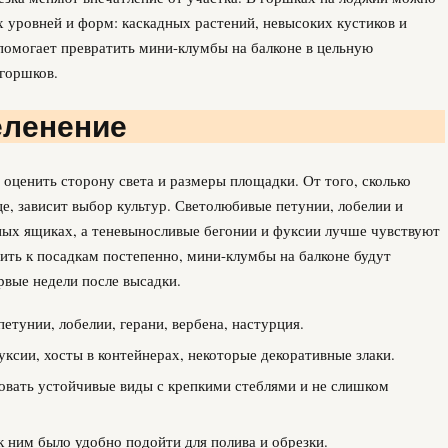
х уровней и форм: каскадных растений, невысоких кустиков и
помогает превратить мини-клумбы на балконе в цельную
 горшков.
еленение
 оценить сторону света и размеры площадки. От того, сколько
це, зависит выбор культур. Светолюбивые петунии, лобелии и
ных ящиках, а теневыносливые бегонии и фуксии лучше чувствуют
дить к посадкам постепенно, мини-клумбы на балконе будут
ервые недели после высадки.
етунии, лобелии, герани, вербена, настурция.
ксии, хосты в контейнерах, некоторые декоративные злаки.
овать устойчивые виды с крепкими стеблями и не слишком
к ним было удобно подойти для полива и обрезки.