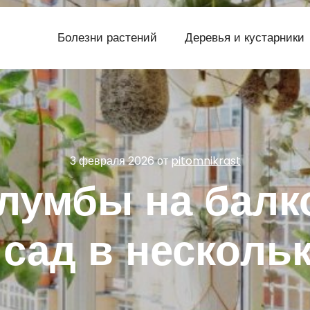
Болезни растений
Деревья и кустарники
3 февраля 2026
от
pitomnikrast
лумбы на балко
сад в несколь