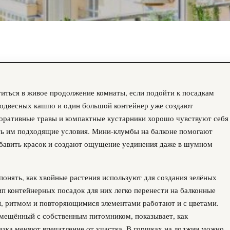
иться в живое продолжение комнаты, если подойти к посадкам
подвесных кашпо и один большой контейнер уже создают
коративные травы и компактные кустарники хорошо чувствуют себя
ть им подходящие условия. Мини-клумбы на балконе помогают
обавить красок и создают ощущение уединения даже в шумном
 понять, как хвойные растения используют для создания зелёных
п контейнерных посадок для них легко перенести на балконные
й, ритмом и повторяющимися элементами работают и с цветами.
вмещённый с собственным питомником, показывает, как
зка меняют впечатление от участка. В горшках на лоджии можно