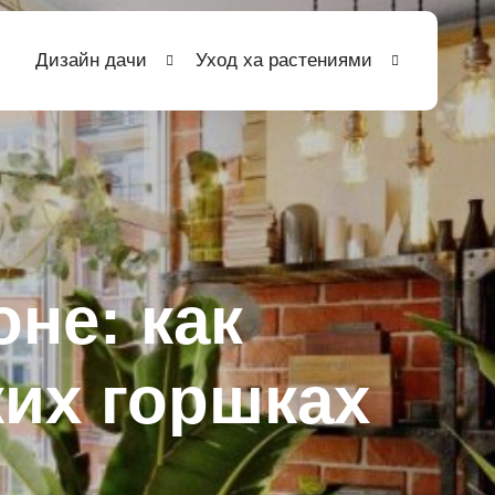
Дизайн дачи
Уход ха растениями
не: как
ких горшках