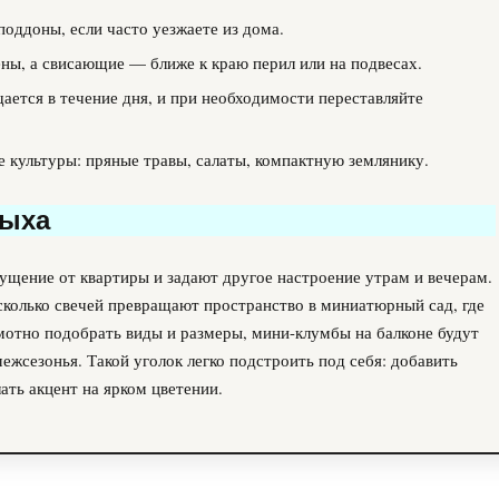
оддоны, если часто уезжаете из дома.
ны, а свисающие — ближе к краю перил или на подвесах.
щается в течение дня, и при необходимости переставляйте
 культуры: пряные травы, салаты, компактную землянику.
дыха
щение от квартиры и задают другое настроение утрам и вечерам.
сколько свечей превращают пространство в миниатюрный сад, где
амотно подобрать виды и размеры, мини-клумбы на балконе будут
 межсезонья. Такой уголок легко подстроить под себя: добавить
ать акцент на ярком цветении.